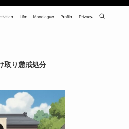
tivities
Life
Monologue
Profile
Privacy
け取り懲戒処分