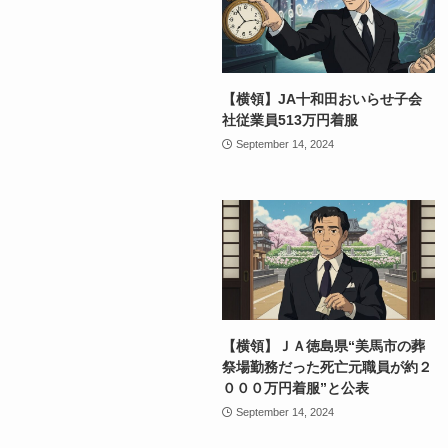
【横領】JA十和田おいらせ子会
社従業員513万円着服
September 14, 2024
【横領】ＪＡ徳島県“美馬市の葬
祭場勤務だった死亡元職員が約２
０００万円着服”と公表
September 14, 2024