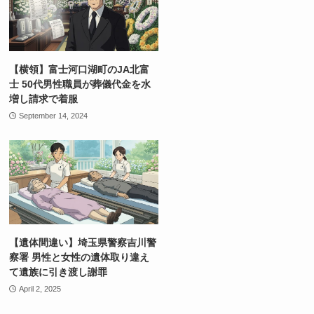
【横領】富士河口湖町のJA北富
士 50代男性職員が葬儀代金を水
増し請求で着服
September 14, 2024
【遺体間違い】埼玉県警察吉川警
察署 男性と女性の遺体取り違え
て遺族に引き渡し謝罪
April 2, 2025