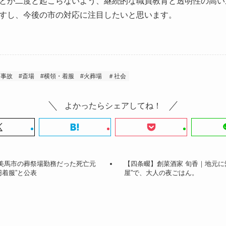
とが二度と起こらないよう、継続的な職員教育と透明性の高い
すし、今後の市の対応に注目したいと思います。
・事故
#斎場
#横領・着服
#火葬場
＃社会
よかったらシェアしてね！
美馬市の葬祭場勤務だった死亡元
【四条畷】創菜酒家 旬香｜地元に
着服”と公表
屋”で、大人の夜ごはん。