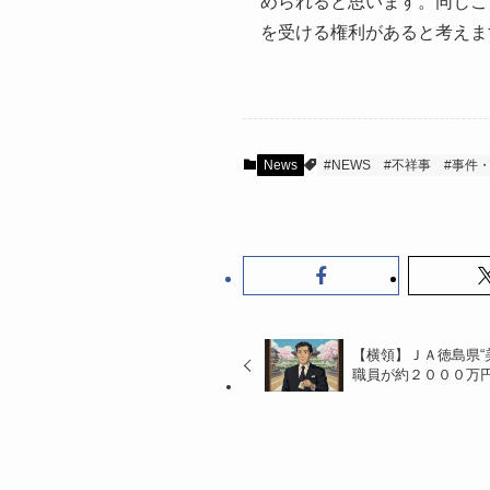
められると思います。同じこ
を受ける権利があると考えま
News
#NEWS
#不祥事
#事件
【横領】ＪＡ徳島県“
職員が約２０００万円