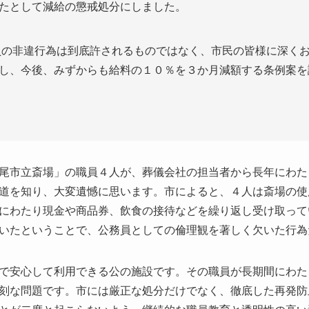
たとして減給の懲戒処分にしました。
員の非違行為は到底許されるものではなく、市民の皆様に深く
し、今後、みずからも給料の１０％を３か月減額する条例案を
尾市立斎場」の職員４人が、葬儀会社の担当者から長年にわた
道を知り、大変遺憾に思います。市によると、４人は斎場の使
にわたり現金や商品券、飲食の接待などを繰り返し受け取って
いたということで、公務員としての倫理観を著しく欠いた行為
で安心して利用できる公の施設です。その職員が長期間にわた
刻な問題です。市には厳正な処分だけでなく、徹底した再発防