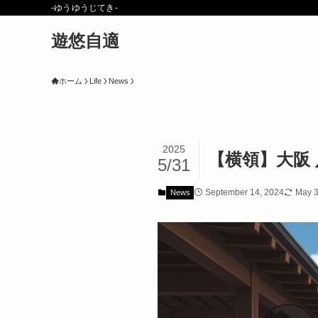
-ゆうゆうじてき-
遊悠自適
ホーム
Life
News
2025
【横領】大阪
5/31
September 14, 2024
May 3
News