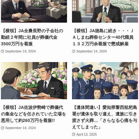
【横領】JA全農長野の子会社の
【横領】JA徳島に続き・・・Ｊ
勤続２年間に社員が葬儀代金
Ａしまね葬祭センター40代職員
3500万円を着服
１３２万円余着服で懲戒解雇
September 14, 2024
September 14, 2024
【横領】JA佐波伊勢崎で葬儀代
【遺体間違い】愛知県警西枇杷島
の集金などを任されていた立場を
署が遺体を取り違え、遺族に引き
悪用して約260万円を着服!!
渡さず火葬…「さらなる心痛を与
えてしまった」
September 14, 2024
April 13, 2025