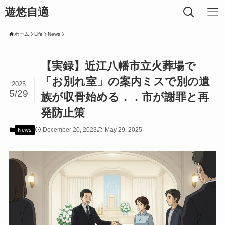
遊悠自適
ホーム
Life
News
【実録】近江八幡市立火葬場で
「お別れ室」の案内ミスで別の遺
2025
5/29
族が収骨始める．．市が謝罪と再
発防止策
December 20, 2023
May 29, 2025
News