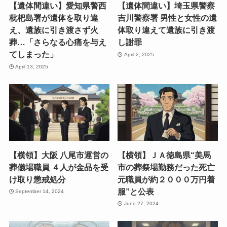
【遺体間違い】愛知県警西
【遺体間違い】埼玉県警察
枇杷島署が遺体を取り違
吉川警察署 男性と女性の遺
え、遺族に引き渡さず火
体取り違えて遺族に引き渡
葬…「さらなる心痛を与え
し謝罪
てしまった」
April 2, 2025
April 13, 2025
【横領】大阪 八尾市運営の
【横領】ＪＡ徳島県“美馬
葬儀場職員 ４人が金品を受
市の葬祭場勤務だった死亡
け取り懲戒処分
元職員が約２０００万円着
服”と公表
September 14, 2024
June 27, 2024