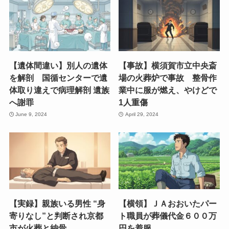
【遺体間違い】別人の遺体
【事故】横須賀市立中央斎
を解剖 国循センターで遺
場の火葬炉で事故 整骨作
体取り違えで病理解剖 遺族
業中に服が燃え、やけどで
へ謝罪
1人重傷
June 9, 2024
April 29, 2024
【実録】親族いる男性 “身
【横領】ＪＡおおいたパー
寄りなし”と判断され京都
ト職員が葬儀代金６００万
市が火葬と納骨
円を着服