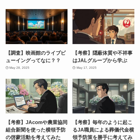
【調査】映画館のライブビ
【考察】隠蔽体質や不祥事
ューイングってなに？？
はJALグループから学ぶ
May 28, 2025
May 17, 2025
【考察】JAcomや農業協同
【考察】毎年のように起こ
組合新聞を使った横領予防
るJA職員による葬儀代金横
の啓蒙活動を考えてみた
領予防策を勝手に考えてみ